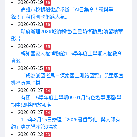
2026-07-19
26
高雄市稅捐稽徵處舉辦「AI召集令！稅與爭
鋒！」租稅圖卡網路人氣...
2026-07-23
26
縣府辦理2026城鎮韌性(全民防衛動員)演習精華
影片
2026-07-14
25
轉知國家人權博物館115學年度上學期人權教育
資源
2026-07-15
25
「成為識圖老馬－探索國土測繪圖資」兒童版宣
導摺頁電子檔
2026-07-27
24
有關115學年度上學期09-01月特色遊學課程(學
期中)即將開放報名
2026-07-27
24
115年8月15日辦理「2026書香彰化─與大師有
約」專題講座第8場次
2026-07-22
23