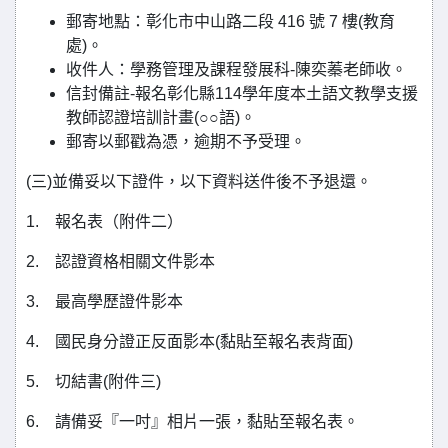
郵寄地點：彰化市中山路二段 416 號 7 樓(教育
處)。
收件人：學務管理及課程發展科-陳奕蓁老師收。
信封備註-報名彰化縣114學年度本土語文教學支援
教師認證培訓計畫(○○語)。
郵寄以郵戳為憑，逾期不予受理。
(三)並備妥以下證件，以下資料送件後不予退還。
1. 報名表（附件二）
2. 認證資格相關文件影本
3. 最高學歷證件影本
4. 國民身分證正反面影本(黏貼至報名表背面)
5. 切結書(附件三)
6. 請備妥『一吋』相片一張，黏貼至報名表。