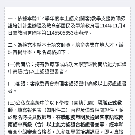
一、依據本縣114學年度本土語文(閩客)教學支援教師認
證培訓計畫辦理及教育部國民及學前教育署114年11月4
日臺教國署國字第1145505653號辦理。
二、為擴充本縣本土語文師資，培育專業在地人才，辦
理旨揭計畫，報名資格如下：
(一)閩南語：持有教育部或成功大學辦理閩南語能力認證
中高級(含)以上認證證書者。
(二)客語：客家委員會辦理客語認證中高級以上認證證書
者。
(三)公私立高級中等以下學校（含幼兒園）
現職正式教
師
，填寫報名表（如附件二）內容及備齊相關證件，並
於報名時檢具
教師證
、
在職服務證明及通過客家語或閩
南語中高級（含）以上能力認證合格證書
並等，經本縣
審查小組審查合格者，免參加專業培訓課程，即可直接