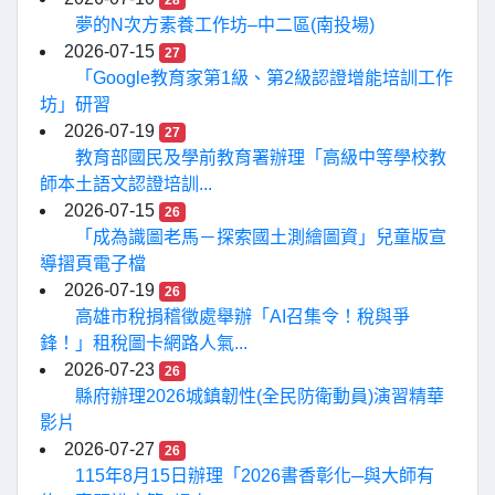
28
夢的N次方素養工作坊–中二區(南投場)
2026-07-15
27
「Google教育家第1級、第2級認證增能培訓工作
坊」研習
2026-07-19
27
教育部國民及學前教育署辦理「高級中等學校教
師本土語文認證培訓...
2026-07-15
26
「成為識圖老馬－探索國土測繪圖資」兒童版宣
導摺頁電子檔
2026-07-19
26
高雄市稅捐稽徵處舉辦「AI召集令！稅與爭
鋒！」租稅圖卡網路人氣...
2026-07-23
26
縣府辦理2026城鎮韌性(全民防衛動員)演習精華
影片
2026-07-27
26
115年8月15日辦理「2026書香彰化─與大師有