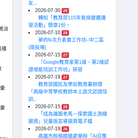
友...
2026-07-30
29
轉知「教育部115年氣候變遷講
習活動」簡章1份，
薦派
2026-07-10
28
夢的N次方素養工作坊–中二區
(南投場)
直播
2026-07-15
27
「Google教育家第1級、第2級認
教
證增能培訓工作坊」研習
2026-07-19
27
教育部國民及學前教育署辦理
單彙
「高級中等學校教師本土語文認證培
訓...
2026-07-15
26
單彙
「成為識圖老馬－探索國土測繪
圖資」兒童版宣導摺頁電子檔
2026-07-19
26
高雄市稅捐稽徵處舉辦「AI召集