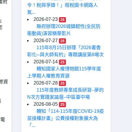
計畫附
令！稅與爭鋒！」租稅圖卡網路人
氣...
2026-07-23
26
」
縣府辦理2026城鎮韌性(全民防
認
衛動員)演習精華影片
2026-07-27
26
115年8月15日辦理「2026書香
彰化─與大師有約」專題講座第8場次
2026-07-14
25
轉知國家人權博物館115學年度
上學期人權教育資源
修資
2026-07-28
25
115年度教師專業成長研習–夢的
N次方實踐家論壇–中區臺中場
信
2026-08-05
25
轉知「114-115年度COVID-19疫
苗接種計畫」公費接種對象擴大為
，電
「...