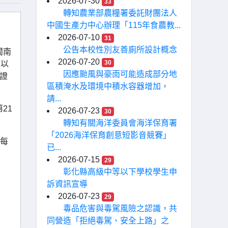
2026-07-30
33
轉知農業部農糧署委託財團法人
中國生產力中心辦理「115年食農教...
2026-07-10
31
公告本校性別友善廁所設計概念
閩南
2026-07-20
30
日以
因應颱風與豪雨可能造成部分地
證
區積淹水及環境中積水容器增加，
請...
21
2026-07-23
30
轉知有關海洋委員會海洋保育署
「2026海洋保育創意短影音競賽」
，每
已...
2026-07-15
29
彰化縣高級中等以下學校學生申
訴資訊宣導
2026-07-23
29
毒品危害與毒駕風險之認識，共
同營造「拒絕毒駕、安全上路」之