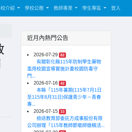
學校介紹
學校公務
教師專業
學生專區
登入
近月內熱門公告
教
2026-07-29
82
輔
有關彰化縣115年防制學生藥物
濫用校園宣導實施計畫校園防毒守
門...
2026-07-16
42
本縣「115年暑期(115年7月1日
至115年8月31日)保護青少年－青春
專...
2026-07-15
33
檢送教育部委託方成事股份有限
公司辦理「115年教師節敬師徵稿活...