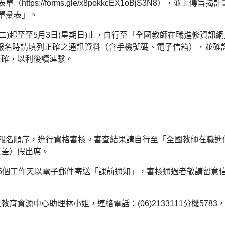
tps://forms.gle/x8pokkcEX1oBjS3N8），並上傳旨揭
單彙表」。
期二)起至至5月3日(星期日)止，自行至「全國教師在職進修資訊網
/）完成線上報名，報名時請填列正確之通訊資料（含手機號碼、電子信箱），並確
正確，以利後續連繫。
報名順序，進行資格審核。審查結果請自行至「全國教師在職進
（差）假出席。
5個工作天以電子郵件寄送「課前通知」，審核通過者敬請留意
資源中心助理林小姐，連絡電話：(06)2133111分機5783