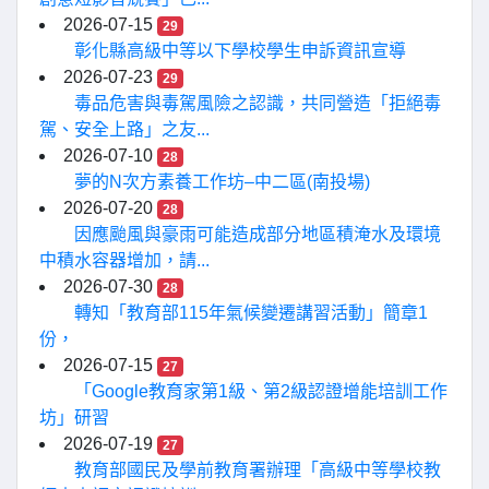
2026-07-15
29
彰化縣高級中等以下學校學生申訴資訊宣導
2026-07-23
29
毒品危害與毒駕風險之認識，共同營造「拒絕毒
駕、安全上路」之友...
2026-07-10
28
夢的N次方素養工作坊–中二區(南投場)
2026-07-20
28
因應颱風與豪雨可能造成部分地區積淹水及環境
中積水容器增加，請...
2026-07-30
28
轉知「教育部115年氣候變遷講習活動」簡章1
份，
2026-07-15
27
「Google教育家第1級、第2級認證增能培訓工作
坊」研習
2026-07-19
27
教育部國民及學前教育署辦理「高級中等學校教