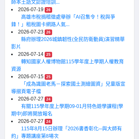
師本土語文認證培訓...
2026-07-19
26
高雄市稅捐稽徵處舉辦「AI召集令！稅與爭
鋒！」租稅圖卡網路人氣...
2026-07-23
26
縣府辦理2026城鎮韌性(全民防衛動員)演習精華
影片
2026-07-14
25
轉知國家人權博物館115學年度上學期人權教育
資源
2026-07-15
25
「成為識圖老馬－探索國土測繪圖資」兒童版宣
導摺頁電子檔
2026-07-27
24
有關115學年度上學期09-01月特色遊學課程(學
期中)即將開放報名
2026-07-27
24
115年8月15日辦理「2026書香彰化─與大師有
約」專題講座第8場次