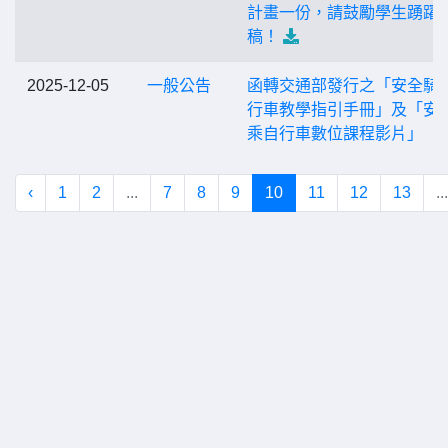
計畫一份，請鼓勵學生踴躍
稿！
2025-12-05
一般公告
函轉交通部發行之「安全騎
行車教學指引手冊」及「安
乘自行車數位課程影片」
‹
1
2
...
7
8
9
10
11
12
13
...