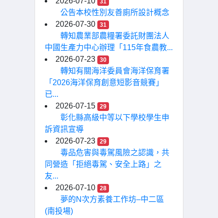
2026-07-10
31
公告本校性別友善廁所設計概念
2026-07-30
31
轉知農業部農糧署委託財團法人
中國生產力中心辦理「115年食農教...
2026-07-23
30
轉知有關海洋委員會海洋保育署
「2026海洋保育創意短影音競賽」
已...
2026-07-15
29
彰化縣高級中等以下學校學生申
訴資訊宣導
2026-07-23
29
毒品危害與毒駕風險之認識，共
同營造「拒絕毒駕、安全上路」之
友...
2026-07-10
28
夢的N次方素養工作坊–中二區
(南投場)