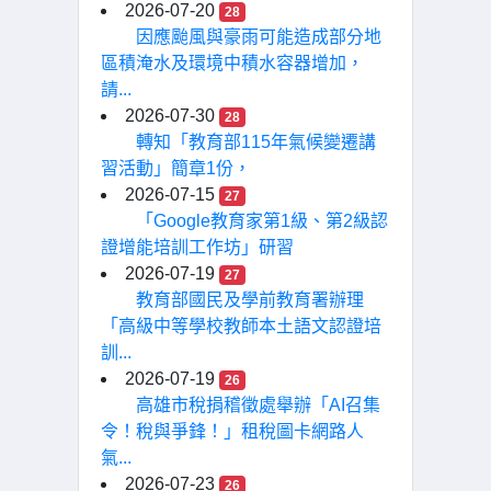
2026-07-20
28
因應颱風與豪雨可能造成部分地
區積淹水及環境中積水容器增加，
請...
2026-07-30
28
轉知「教育部115年氣候變遷講
習活動」簡章1份，
2026-07-15
27
「Google教育家第1級、第2級認
證增能培訓工作坊」研習
2026-07-19
27
教育部國民及學前教育署辦理
「高級中等學校教師本土語文認證培
訓...
2026-07-19
26
高雄市稅捐稽徵處舉辦「AI召集
令！稅與爭鋒！」租稅圖卡網路人
氣...
2026-07-23
26