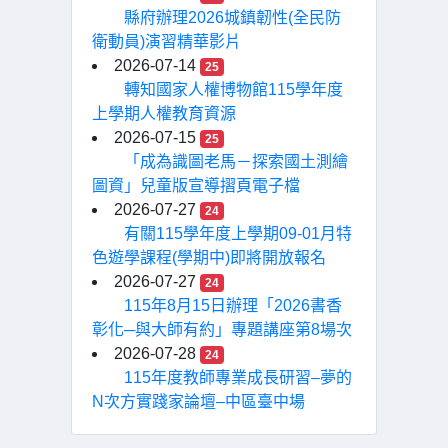
縣府辦理2026城鎮韌性(全民防
衛動員)演習精華影片
2026-07-14
25
轉知國家人權博物館115學年度
上學期人權教育資源
2026-07-15
25
「成為識圖老馬－探索國土測繪
圖資」兒童版宣導摺頁電子檔
2026-07-27
24
有關115學年度上學期09-01月特
色遊學課程(學期中)即將開放報名
2026-07-27
24
115年8月15日辦理「2026書香
彰化─與大師有約」專題講座第8場次
2026-07-28
24
115年度教師專業成長研習–夢的
N次方實踐家論壇–中區臺中場