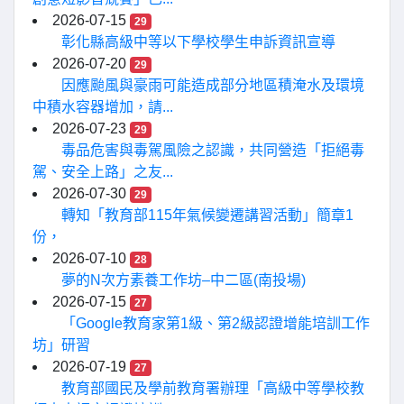
2026-07-15
29
彰化縣高級中等以下學校學生申訴資訊宣導
2026-07-20
29
因應颱風與豪雨可能造成部分地區積淹水及環境
中積水容器增加，請...
2026-07-23
29
毒品危害與毒駕風險之認識，共同營造「拒絕毒
駕、安全上路」之友...
2026-07-30
29
轉知「教育部115年氣候變遷講習活動」簡章1
份，
2026-07-10
28
夢的N次方素養工作坊–中二區(南投場)
2026-07-15
27
「Google教育家第1級、第2級認證增能培訓工作
坊」研習
2026-07-19
27
教育部國民及學前教育署辦理「高級中等學校教