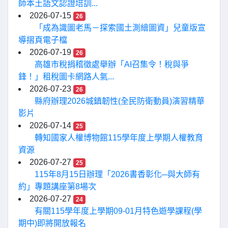
師本土語文認證培訓...
2026-07-15
26
「成為識圖老馬－探索國土測繪圖資」兒童版宣
導摺頁電子檔
2026-07-19
26
高雄市稅捐稽徵處舉辦「AI召集令！稅與爭
鋒！」租稅圖卡網路人氣...
2026-07-23
26
縣府辦理2026城鎮韌性(全民防衛動員)演習精華
影片
2026-07-14
25
轉知國家人權博物館115學年度上學期人權教育
資源
2026-07-27
25
115年8月15日辦理「2026書香彰化─與大師有
約」專題講座第8場次
2026-07-27
24
有關115學年度上學期09-01月特色遊學課程(學
期中)即將開放報名