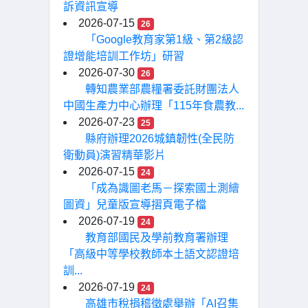
訴資訊宣導
2026-07-15
26
「Google教育家第1級、第2級認
證增能培訓工作坊」研習
2026-07-30
26
轉知農業部農糧署委託財團法人
中國生產力中心辦理「115年食農教...
2026-07-23
25
縣府辦理2026城鎮韌性(全民防
衛動員)演習精華影片
2026-07-15
24
「成為識圖老馬－探索國土測繪
圖資」兒童版宣導摺頁電子檔
2026-07-19
24
教育部國民及學前教育署辦理
「高級中等學校教師本土語文認證培
訓...
2026-07-19
24
高雄市稅捐稽徵處舉辦「AI召集