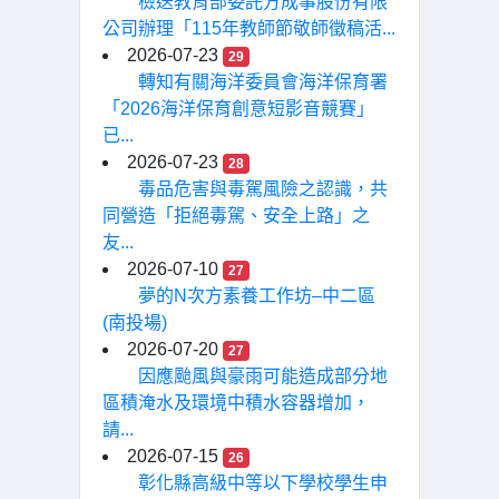
檢送教育部委託方成事股份有限
公司辦理「115年教師節敬師徵稿活...
2026-07-23
29
轉知有關海洋委員會海洋保育署
「2026海洋保育創意短影音競賽」
已...
2026-07-23
28
毒品危害與毒駕風險之認識，共
同營造「拒絕毒駕、安全上路」之
友...
2026-07-10
27
夢的N次方素養工作坊–中二區
(南投場)
2026-07-20
27
因應颱風與豪雨可能造成部分地
區積淹水及環境中積水容器增加，
請...
2026-07-15
26
彰化縣高級中等以下學校學生申