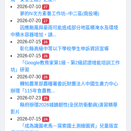
2026-07-10
27
夢的N次方素養工作坊–中二區(南投場)
2026-07-20
27
因應颱風與豪雨可能造成部分地區積淹水及環境
中積水容器增加，請...
2026-07-15
26
彰化縣高級中等以下學校學生申訴資訊宣導
2026-07-15
26
「Google教育家第1級、第2級認證增能培訓工作
坊」研習
2026-07-30
26
轉知農業部農糧署委託財團法人中國生產力中心
辦理「115年食農教...
2026-07-23
25
縣府辦理2026城鎮韌性(全民防衛動員)演習精華
影片
2026-07-15
24
「成為識圖老馬－探索國土測繪圖資」兒童版宣