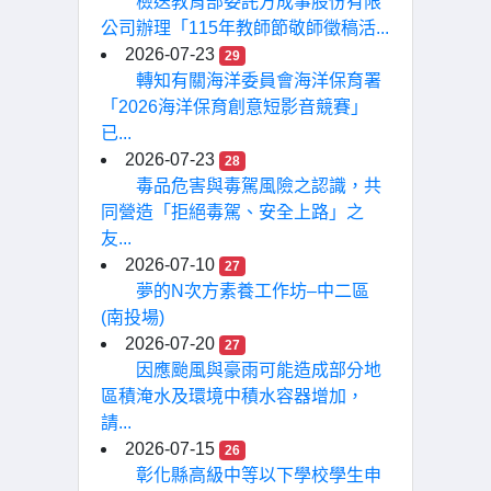
檢送教育部委託方成事股份有限
公司辦理「115年教師節敬師徵稿活...
2026-07-23
29
轉知有關海洋委員會海洋保育署
「2026海洋保育創意短影音競賽」
已...
2026-07-23
28
毒品危害與毒駕風險之認識，共
同營造「拒絕毒駕、安全上路」之
友...
2026-07-10
27
夢的N次方素養工作坊–中二區
(南投場)
2026-07-20
27
因應颱風與豪雨可能造成部分地
區積淹水及環境中積水容器增加，
請...
2026-07-15
26
彰化縣高級中等以下學校學生申