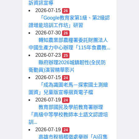
訴資訊宣導
2026-07-15
26
「Google教育家第1級、第2級認
證增能培訓工作坊」研習
2026-07-30
26
轉知農業部農糧署委託財團法人
中國生產力中心辦理「115年食農教...
2026-07-23
25
縣府辦理2026城鎮韌性(全民防
衛動員)演習精華影片
2026-07-15
24
「成為識圖老馬－探索國土測繪
圖資」兒童版宣導摺頁電子檔
2026-07-19
24
教育部國民及學前教育署辦理
「高級中等學校教師本土語文認證培
訓...
2026-07-19
24
高雄市稅捐稽徵處舉辦「AI召集