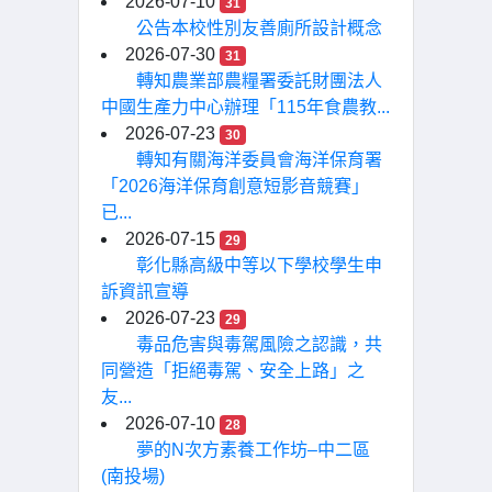
2026-07-10
31
公告本校性別友善廁所設計概念
2026-07-30
31
轉知農業部農糧署委託財團法人
中國生產力中心辦理「115年食農教...
2026-07-23
30
轉知有關海洋委員會海洋保育署
「2026海洋保育創意短影音競賽」
已...
2026-07-15
29
彰化縣高級中等以下學校學生申
訴資訊宣導
2026-07-23
29
毒品危害與毒駕風險之認識，共
同營造「拒絕毒駕、安全上路」之
友...
2026-07-10
28
夢的N次方素養工作坊–中二區
(南投場)