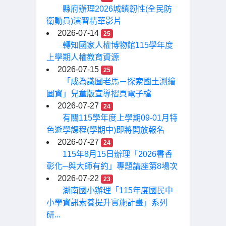
縣府辦理2026城鎮韌性(全民防
衛動員)演習精華影片
2026-07-14
25
轉知國家人權博物館115學年度
上學期人權教育資源
2026-07-15
25
「成為識圖老馬－探索國土測繪
圖資」兒童版宣導摺頁電子檔
2026-07-27
24
有關115學年度上學期09-01月特
色遊學課程(學期中)即將開放報名
2026-07-27
24
115年8月15日辦理「2026書香
彰化─與大師有約」專題講座第8場次
2026-07-22
23
湖南國小辦理「115年度國民中
小學資訊素養提升實施計畫」系列
研...