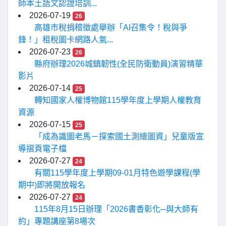
師本土語文認證培訓...
2026-07-19
26
高雄市稅捐稽徵處舉辦「AI召集令！稅與爭
鋒！」租稅圖卡網路人氣...
2026-07-23
26
縣府辦理2026城鎮韌性(全民防衛動員)演習精華
影片
2026-07-14
25
轉知國家人權博物館115學年度上學期人權教育
資源
2026-07-15
25
「成為識圖老馬－探索國土測繪圖資」兒童版宣
導摺頁電子檔
2026-07-27
24
有關115學年度上學期09-01月特色遊學課程(學
期中)即將開放報名
2026-07-27
24
115年8月15日辦理「2026書香彰化─與大師有
約」專題講座第8場次