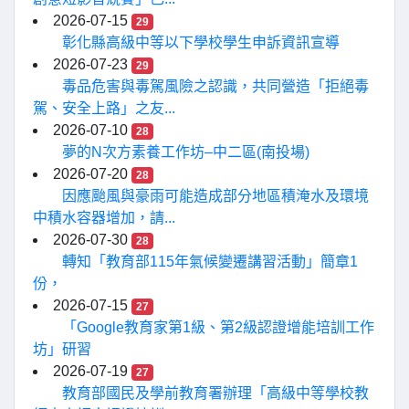
2026-07-15
29
彰化縣高級中等以下學校學生申訴資訊宣導
2026-07-23
29
毒品危害與毒駕風險之認識，共同營造「拒絕毒
駕、安全上路」之友...
2026-07-10
28
夢的N次方素養工作坊–中二區(南投場)
2026-07-20
28
因應颱風與豪雨可能造成部分地區積淹水及環境
中積水容器增加，請...
2026-07-30
28
轉知「教育部115年氣候變遷講習活動」簡章1
份，
2026-07-15
27
「Google教育家第1級、第2級認證增能培訓工作
坊」研習
2026-07-19
27
教育部國民及學前教育署辦理「高級中等學校教