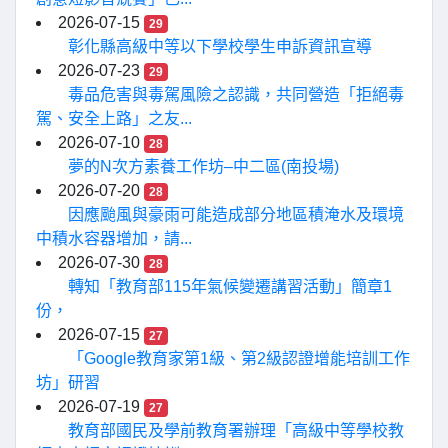
2026-07-15
29
彰化縣高級中等以下學校學生申訴資訊宣導
2026-07-23
29
毒品危害與毒駕風險之認識，共同營造「拒絕毒
駕、安全上路」之友...
2026-07-10
28
夢的N次方素養工作坊–中二區(南投場)
2026-07-20
28
因應颱風與豪雨可能造成部分地區積淹水及環境
中積水容器增加，請...
2026-07-30
28
轉知「教育部115年氣候變遷講習活動」簡章1
份，
2026-07-15
27
「Google教育家第1級、第2級認證增能培訓工作
坊」研習
2026-07-19
27
教育部國民及學前教育署辦理「高級中等學校教