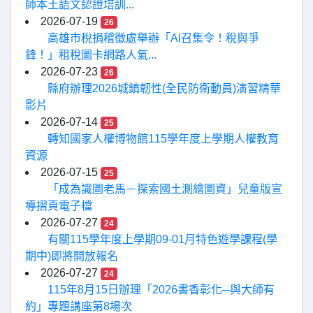
師本土語文認證培訓...
2026-07-19
26
高雄市稅捐稽徵處舉辦「AI召集令！稅與爭
鋒！」租稅圖卡網路人氣...
2026-07-23
26
縣府辦理2026城鎮韌性(全民防衛動員)演習精華
影片
2026-07-14
25
轉知國家人權博物館115學年度上學期人權教育
資源
2026-07-15
25
「成為識圖老馬－探索國土測繪圖資」兒童版宣
導摺頁電子檔
2026-07-27
24
有關115學年度上學期09-01月特色遊學課程(學
期中)即將開放報名
2026-07-27
24
115年8月15日辦理「2026書香彰化─與大師有
約」專題講座第8場次